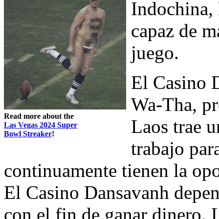
Indochina, 
capaz de ma
juego.
El Casino 
Wa-Tha, pro
Read more about the
Laos trae 
Las Vegas 2024 Super
Bowl Streaker
!
trabajo par
continuamente tienen la opo
El Casino Dansavanh depend
con el fin de ganar dinero. 