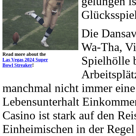
gelungen is
Glücksspiel
Die Dansav
Wa-Tha, Vi
Read more about the
Spielhölle 
Las Vegas 2024 Super
Bowl Streaker
!
Arbeitsplät
manchmal nicht immer eine
Lebensunterhalt Einkommen
Casino ist stark auf den Re
Einheimischen in der Regel 