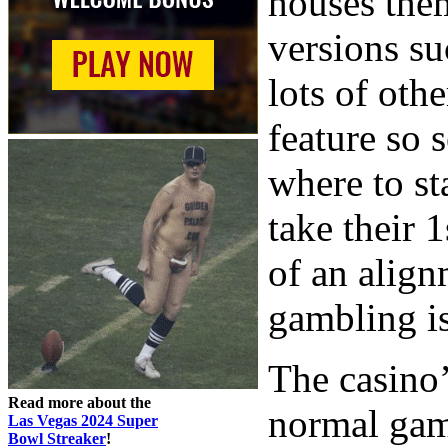
houses them
versions su
lots of oth
feature so 
where to st
take their 1
of an align
gambling is
The casino’
Read more about the
normal gam
Las Vegas 2024 Super
Bowl Streaker
!