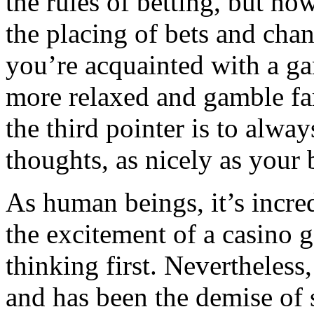
the rules of betting, but ho
the placing of bets and ch
you’re acquainted with a g
more relaxed and gamble fa
the third pointer is to alway
thoughts, as nicely as your 
As human beings, it’s incred
the excitement of a casino
thinking first. Nevertheless,
and has been the demise of 