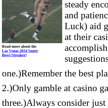
steady enco
and patienc
Luck) aid 
at their ca
accomplish 
Read more about the
Las Vegas 2024 Super
Bowl Streaker
!
suggestions
one.)Remember the best pla
2.)Only gamble at casino 
three.)Always consider jus