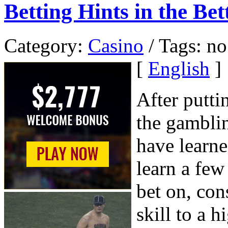
Betting Hints in the Bet
Category:
Casino
/ Tags: no
[
English
]
After putti
the gamblin
have learne
learn a few 
bet on, con
skill to a 