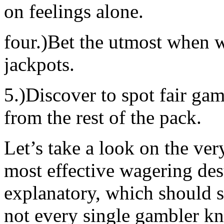
on feelings alone.
four.)Bet the utmost when w
jackpots.
5.)Discover to spot fair ga
from the rest of the pack.
Let’s take a look on the ver
most effective wagering dest
explanatory, which should s
not every single gambler kn