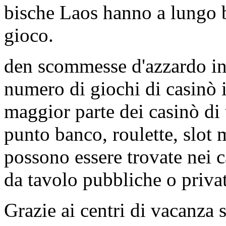
bische Laos hanno a lungo b
gioco.
den scommesse d'azzardo in
numero di giochi di casinò i
maggior parte dei casinò di
punto banco, roulette, slot 
possono essere trovate nei 
da tavolo pubbliche o priva
Grazie ai centri di vacanza s