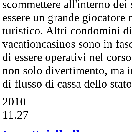
scommettere all'interno dei 
essere un grande giocatore n
turistico. Altri condomini d
vacationcasinos sono in fase
di essere operativi nel cors
non solo divertimento, ma i
di flusso di cassa dello stat
2010
11.27