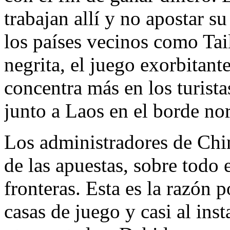
trabajan allí y no apostar s
los países vecinos como Tail
negrita, el juego exorbitan
concentra más en los turist
junto a Laos en el borde nor
Los administradores de Chi
de las apuestas, sobre todo e
fronteras. Esta es la razón
casas de juego y casi al ins