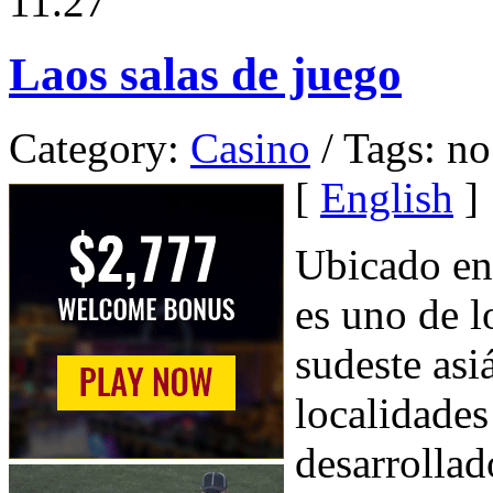
11.27
Laos salas de juego
Category:
Casino
/ Tags: no
[
English
]
Ubicado en
es uno de l
sudeste asi
localidades
desarrolla