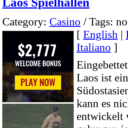
Laos Spielhallen
Category:
Casino
/ Tags: no
[
English
|
Italiano
]
Eingebette
Laos ist ei
Südostasie
kann es ni
entwickelt 