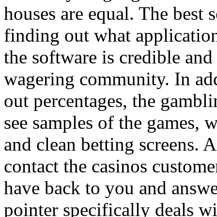
houses are equal. The best s
finding out what application
the software is credible and
wagering community. In add
out percentages, the gambli
see samples of the games, w
and clean betting screens. 
contact the casinos custome
have back to you and answe
pointer specifically deals 