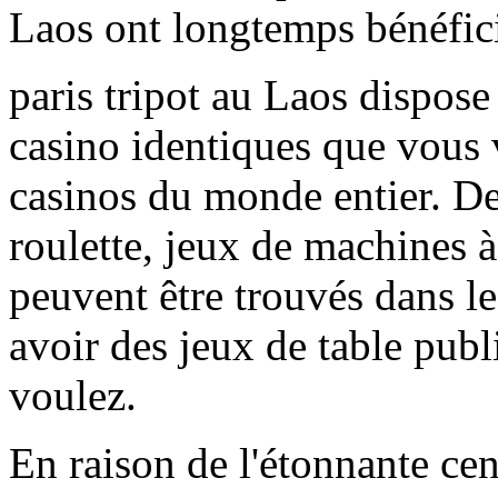
Laos ont longtemps bénéfici
paris tripot au Laos dispos
casino identiques que vous 
casinos du monde entier. De
roulette, jeux de machines à
peuvent être trouvés dans 
avoir des jeux de table publ
voulez.
En raison de l'étonnante cen