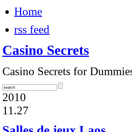
Home
rss feed
Casino Secrets
Casino Secrets for Dummie
2010
11.27
Salles de jeux Laos