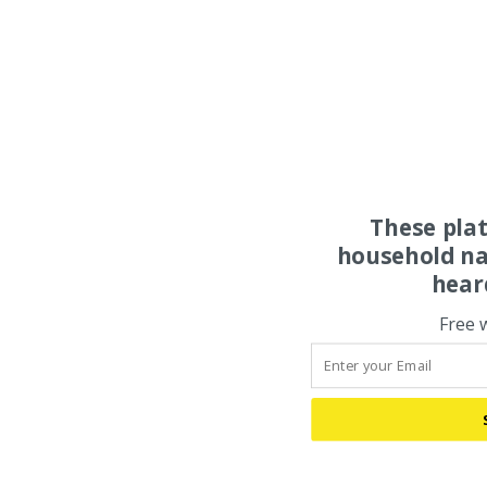
These pla
household na
hear
Free 