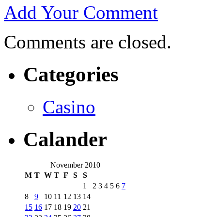
Add Your Comment
Comments are closed.
Categories
Casino
Calander
November 2010
M
T
W
T
F
S
S
1
2
3
4
5
6
7
8
9
10
11
12
13
14
15
16
17
18
19
20
21