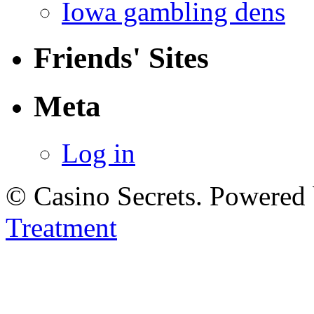
Iowa gambling dens
Friends' Sites
Meta
Log in
© Casino Secrets. Powered
Treatment