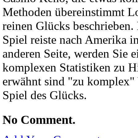
Methoden übereinstimmt Lott
reinen Glücks beschrieben.
Spiel reiste nach Amerika i
anderen Seite, werden Sie 
komplexen Statistiken zu Hi
erwähnt sind "zu komplex" V
Spiel des Glücks.
No Comment.