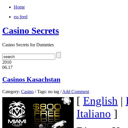
Home
rss feed
Casino Secrets
Casino Secrets for Dummies
2010
06.17
Casinos Kasachstan
Category:
Casino
/ Tags: no tag /
Add Comment
[
English
|
Italiano
]