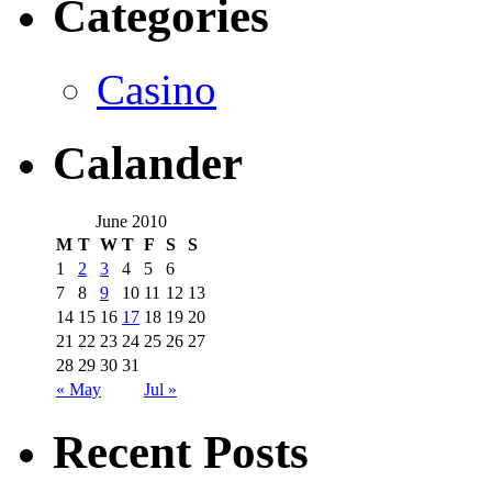
Categories
Casino
Calander
June 2010
M
T
W
T
F
S
S
1
2
3
4
5
6
7
8
9
10
11
12
13
14
15
16
17
18
19
20
21
22
23
24
25
26
27
28
29
30
31
« May
Jul »
Recent Posts