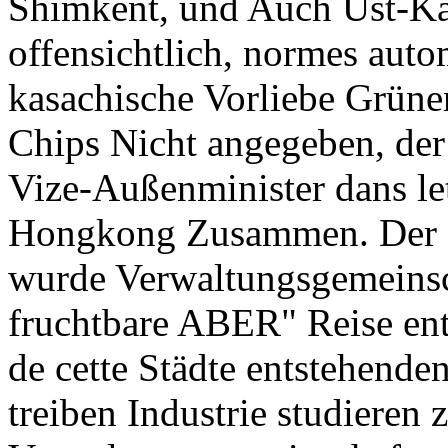
Shimkent, und Auch Ust-Ka
offensichtlich, normes auto
kasachische Vorliebe Grünen
Chips Nicht angegeben, der 
Vize-Außenminister dans le
Hongkong Zusammen. Der 
wurde Verwaltungsgemeinsc
fruchtbare ABER" Reise en
de cette Städte entstehende
treiben Industrie studieren 