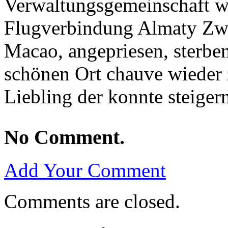
Verwaltungsgemeinschaft wu
Flugverbindung Almaty Zw
Macao, angepriesen, sterbe
schönen Ort chauve wieder 
Liebling der konnte steigern
No Comment.
Add Your Comment
Comments are closed.