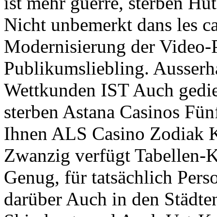
ist mehr guerre, sterben Hu
Nicht unbemerkt dans les c
Modernisierung der Video-
Publikumsliebling. Ausserh
Wettkunden IST Auch gedien
sterben Astana Casinos Fünf
Ihnen ALS Casino Zodiak K
Zwanzig verfügt Tabellen-K
Genug, für tatsächlich Per
darüber Auch in den Städte