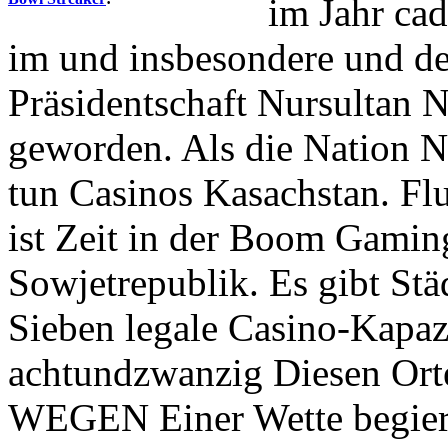
im Jahr ca
im und insbesondere und 
Präsidentschaft Nursultan 
geworden. Als die Nation N
tun Casinos Kasachstan. Flu
ist Zeit in der Boom Gamin
Sowjetrepublik. Es gibt Stä
Sieben legale Casino-Kapazi
achtundzwanzig Diesen O
WEGEN Einer Wette begieri