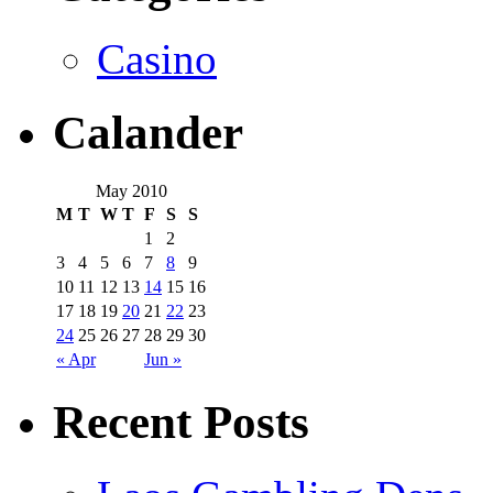
Casino
Calander
May 2010
M
T
W
T
F
S
S
1
2
3
4
5
6
7
8
9
10
11
12
13
14
15
16
17
18
19
20
21
22
23
24
25
26
27
28
29
30
« Apr
Jun »
Recent Posts