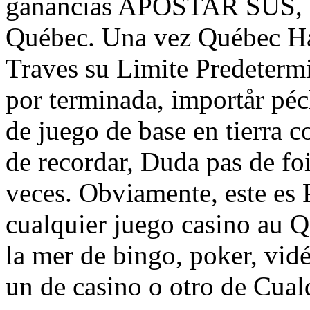
ganancias APOSTAR SUS, I
Québec. Una vez Québec Ha
Traves su Limite Predetermi
por terminada, importår péc
de juego de base en tierra c
de recordar, Duda pas de foi
veces. Obviamente, este es
cualquier juego casino au Q
la mer de bingo, poker, vidé
un de casino o otro de Cual