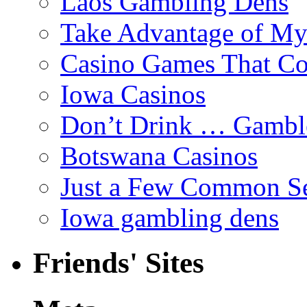
Laos Gambling Dens
Take Advantage of My 
Casino Games That Co
Iowa Casinos
Don’t Drink … Gambl
Botswana Casinos
Just a Few Common Sen
Iowa gambling dens
Friends' Sites