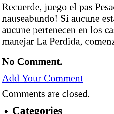
Recuerde, juego el pas Pesa
nauseabundo! Si aucune está
aucune pertenecen en los ca
manejar La Perdida, comenz
No Comment.
Add Your Comment
Comments are closed.
Categories