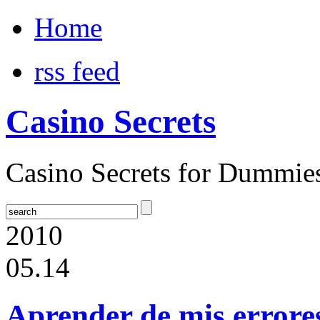
Home
rss feed
Casino Secrets
Casino Secrets for Dummie
2010
05.14
Aprender de mis errores