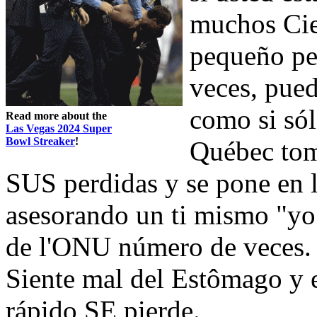
muchos Cie
pequeño pe
veces, pued
como si só
Read more about the
Las Vegas 2024 Super
Bowl Streaker
!
Québec tom
SUS perdidas y se pone en l
asesorando un ti mismo "yo
de l'ONU número de veces. 
Siente mal del Estômago y 
rápido SE pierde.