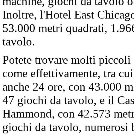
machine, giochi da tavolo ott
Inoltre, l'Hotel East Chica
53.000 metri quadrati, 1.96
tavolo.
Potete trovare molti piccoli
come effettivamente, tra cui 
anche 24 ore, con 43.000 met
47 giochi da tavolo, e il Cas
Hammond, con 42.573 metri 
giochi da tavolo, numerosi b