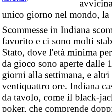
avvicina
unico giorno nel mondo, la I
Scommesse in Indiana scom
favorito e ci sono molti stab
Stato, dove l'età minima per
da gioco sono aperte dalle 1
giorni alla settimana, e altr
ventiquattro ore. Indiana ca
da tavolo, come il black-jack
poker, che comprende doppi