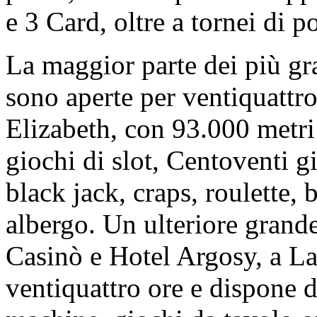
e 3 Card, oltre a tornei di p
La maggior parte dei più g
sono aperte per ventiquattro
Elizabeth, con 93.000 metri
giochi di slot, Centoventi g
black jack, craps, roulette, 
albergo. Un ulteriore grande
Casinò e Hotel Argosy, a L
ventiquattro ore e dispone d