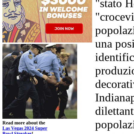
"stato H
"crocev
popolazi
una posi
identific
produzio
decorati
Indianap
dilettan
popolazi
Read more about the
Las Vegas 2024 Super
Bowl Streaker
!