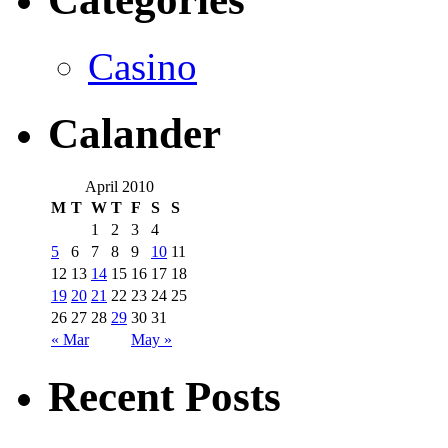
Casino
Calander
April 2010
M
T
W
T
F
S
S
1
2
3
4
5
6
7
8
9
10
11
12
13
14
15
16
17
18
19
20
21
22
23
24
25
26
27
28
29
30
31
« Mar
May »
Recent Posts