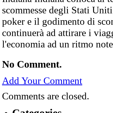
scommesse degli Stati Uniti
poker e il godimento di sc
continuerà ad attirare i via
l'economia ad un ritmo note
No Comment.
Add Your Comment
Comments are closed.
Categories