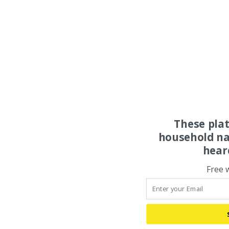
These pla
household na
hear
Free 