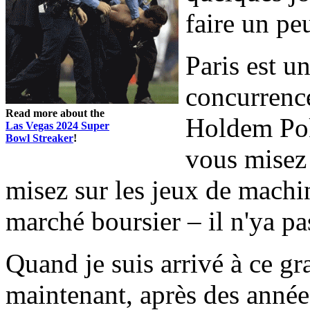
faire un pe
Paris est u
concurrence
Read more about the
Holdem Pok
Las Vegas 2024 Super
Bowl Streaker
!
vous misez 
misez sur les jeux de machi
marché boursier – il n'ya pa
Quand je suis arrivé à ce gr
maintenant, après des année