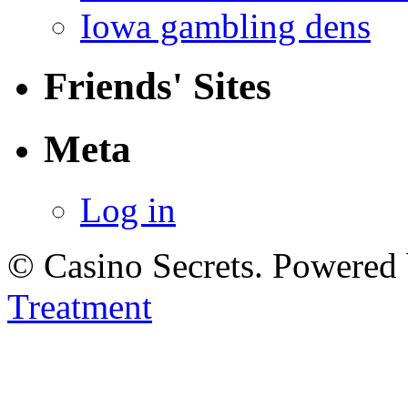
Iowa gambling dens
Friends' Sites
Meta
Log in
© Casino Secrets. Powered
Treatment