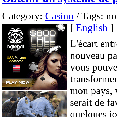
Category:
Casino
/ Tags: no
[
English
]
L'écart ent
nouveau pa
vous pouvez
transformer
mon pays, 
serait de f
quelques jo