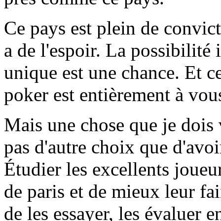
Ce pays est plein de convict
a de l'espoir. La possibilité
unique est une chance. Et ce
poker est entièrement à vou
Mais une chose que je dois 
pas d'autre choix que d'avoi
Étudier les excellents joueu
de paris et de mieux leur fai
de les essayer, les évaluer 