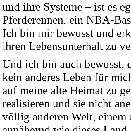
und ihre Systeme – ist es e
Pferderennen, ein NBA-Bask
Ich bin mir bewusst und er
ihren Lebensunterhalt zu ve
Und ich bin auch bewusst, 
kein anderes Leben für mic
auf meine alte Heimat zu ge
realisieren und sie nicht a
völlig anderen Welt, einem 
annähernd wie dieses Land.