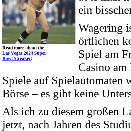
ein bissche
Wagering is
örtlichen 
Read more about the
Spiel am Fr
Las Vegas 2024 Super
Bowl Streaker
!
Casino am 
Spiele auf Spielautomaten w
Börse – es gibt keine Unter
Als ich zu diesem großen L
jetzt, nach Jahren des Stud