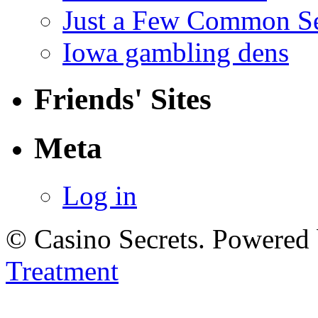
Just a Few Common Sen
Iowa gambling dens
Friends' Sites
Meta
Log in
© Casino Secrets. Powered
Treatment