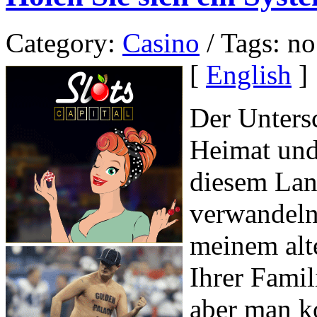
Category:
Casino
/ Tags: no
[
English
]
Der Unters
Heimat und
diesem Lan
verwandeln 
meinem alt
Ihrer Famil
aber man ko