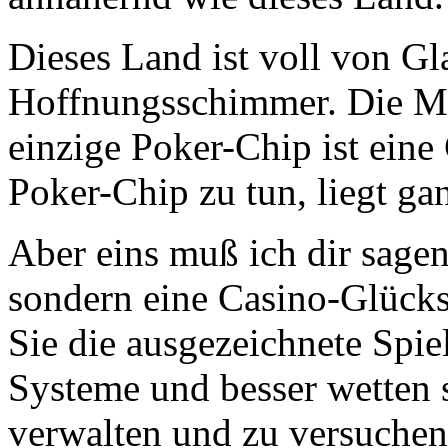
Dieses Land ist voll von Gl
Hoffnungsschimmer. Die Mög
einzige Poker-Chip ist ein
Poker-Chip zu tun, liegt ga
Aber eins muß ich dir sagen 
sondern eine Casino-Glücks
Sie die ausgezeichnete Spie
Systeme und besser wetten s
verwalten und zu versuchen 