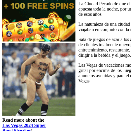
La Ciudad Pecado de que el t
apuesta toda la noche, por 
de esos años.
La naturaleza de una ciudad
viajaban en conjunto con l
Sala de juegos de azar a los
de clientes totalmente nuevo
entretenimiento, restaurante
dirigir a la bebida y el juego.
Las Vegas de vacaciones mod
gritar por encima de los Jue
anuncios avenidas y para el 
Vegas.
Read more about the
Las Vegas 2024 Super
Bowl Streaker
!