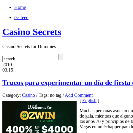
Home
rss feed
Casino Secrets
Casino Secrets for Dummies
2010
03.15
Trucos para experimentar un día de fiesta
Category:
Casino
/ Tags: no tag /
Add Comment
[
English
]
Muchas personas asocian una
de gala, mientras que alguno
los años 70 y principios de 
Vegas en un échapper para lo