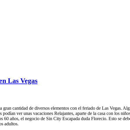
 en Las Vegas
 gran cantidad de diversos elementos con el feriado de Las Vegas. Alg
s podían ver unas vacaciones Relajantes, aparte de la casa con los ni
los 60 años, el negocio de Sin City Escapada duda Florecio. Esto se de
s adultos.