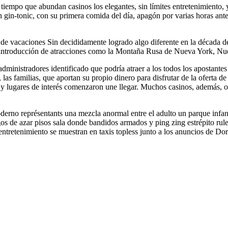
iempo que abundan casinos los elegantes, sin límites entretenimiento,
un gin-tonic, con su primera comida del día, apagón por varias horas a
 de vacaciones Sin decididamente logrado algo diferente en la década 
a introducción de atracciones como la Montaña Rusa de Nueva York, N
 administradores identificado que podría atraer a los todos los apostant
, las familias, que aportan su propio dinero para disfrutar de la oferta
, y lugares de interés comenzaron une llegar. Muchos casinos, además, 
erno représentants una mezcla anormal entre el adulto un parque infant
gos de azar pisos sala donde bandidos armados y ping zing estrépito ru
entretenimiento se muestran en taxis topless junto a los anuncios de Dor