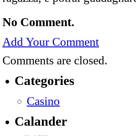
No Comment.
Add Your Comment
Comments are closed.
Categories
Casino
Calander