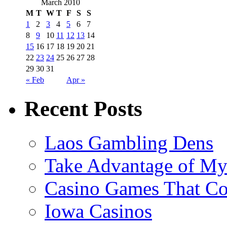
March 2010
M
T
W
T
F
S
S
1
2
3
4
5
6
7
8
9
10
11
12
13
14
15
16
17
18
19
20
21
22
23
24
25
26
27
28
29
30
31
« Feb
Apr »
Recent Posts
Laos Gambling Dens
Take Advantage of My 
Casino Games That Co
Iowa Casinos