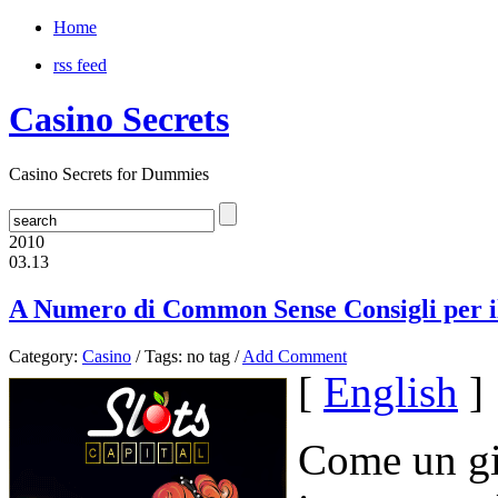
Home
rss feed
Casino Secrets
Casino Secrets for Dummies
2010
03.13
A Numero di Common Sense Consigli per i
Category:
Casino
/ Tags: no tag /
Add Comment
[
English
]
Come un gi