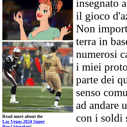
insegnato a
il gioco d'
Non importa
terra in bas
numerosi ca
i miei prot
parte dei q
senso comun
ad andare 
con i soldi 
Read more about the
Las Vegas 2024 Super
Bowl Streaker
!