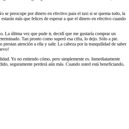
No se preocupe por dinero en efectivo para el taxi si se quema todo, la
a y estarán más que felices de esperar a que el dinero en efectivo cuando
no. La última vez que pude ir, decidí que me gustaría comprar un
terminado. Tan pronto como superó esa cifra, lo dejo. Sólo a pie.
 prestan atención a ella y salir. La cabeza por la tranquilidad de saber
uevo!
ealidad. Yo no entiendo cómo, pero simplemente es. Inmediatamente
erdido, seguramente perderá aún más. Cuando usted está beneficiando,