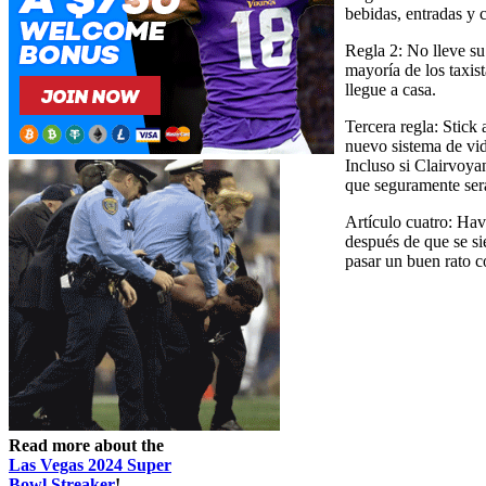
bebidas, entradas y 
Regla 2: No lleve su 
mayoría de los taxist
llegue a casa.
Tercera regla: Stick
nuevo sistema de vid
Incluso si Clairvoyan
que seguramente será
Artículo cuatro: Hav
después de que se si
pasar un buen rato c
Read more about the
Las Vegas 2024 Super
Bowl Streaker
!