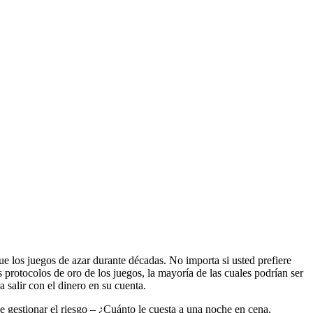
 los juegos de azar durante décadas. No importa si usted prefiere
s protocolos de oro de los juegos, la mayoría de las cuales podrían ser
 salir con el dinero en su cuenta.
 gestionar el riesgo – ¿Cuánto le cuesta a una noche en cena,