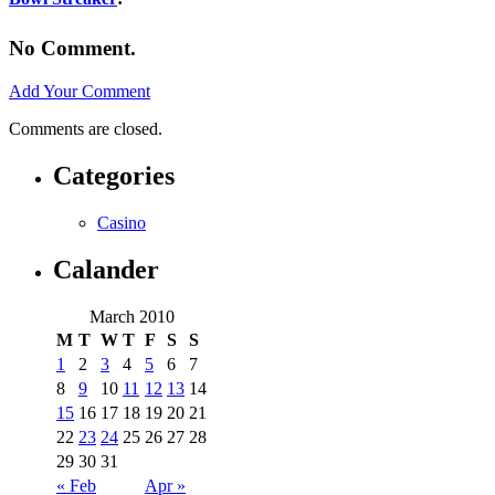
No Comment.
Add Your Comment
Comments are closed.
Categories
Casino
Calander
March 2010
M
T
W
T
F
S
S
1
2
3
4
5
6
7
8
9
10
11
12
13
14
15
16
17
18
19
20
21
22
23
24
25
26
27
28
29
30
31
« Feb
Apr »