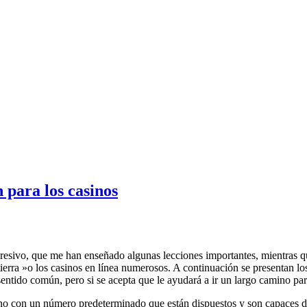
 para los casinos
sivo, que me han enseñado algunas lecciones importantes, mientras que
tierra »o los casinos en línea numerosos. A continuación se presentan lo
ntido común, pero si se acepta que le ayudará a ir un largo camino para
ino con un número predeterminado que están dispuestos y son capaces de