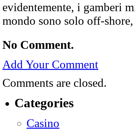
evidentemente, i gamberi mig
mondo sono solo off-shore,
No Comment.
Add Your Comment
Comments are closed.
Categories
Casino