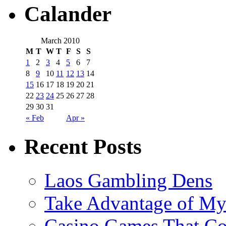
Calander
March 2010
M
T
W
T
F
S
S
1
2
3
4
5
6
7
8
9
10
11
12
13
14
15
16
17
18
19
20
21
22
23
24
25
26
27
28
29
30
31
« Feb
Apr »
Recent Posts
Laos Gambling Dens
Take Advantage of My 
Casino Games That Co