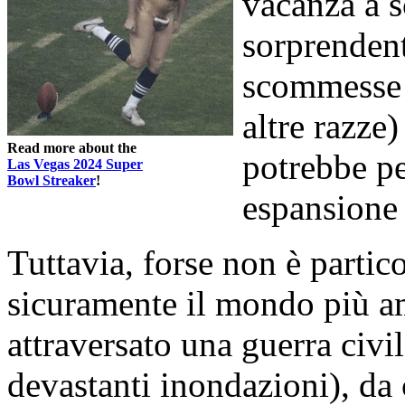
vacanza a 
sorprendent
scommesse (
altre razze
Read more about the
potrebbe pe
Las Vegas 2024 Super
Bowl Streaker
!
espansione 
Tuttavia, forse non è partic
sicuramente il mondo più a
attraversato una guerra civi
devastanti inondazioni), da