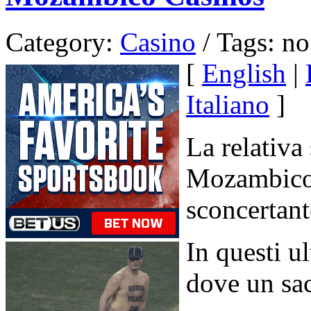
Category:
Casino
/ Tags: no
[
English
|
Italiano
]
La relativa
Mozambico è
sconcertant
In questi ul
dove un sac