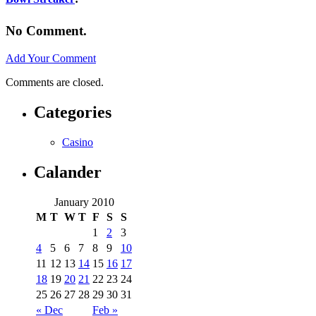
No Comment.
Add Your Comment
Comments are closed.
Categories
Casino
Calander
January 2010
M
T
W
T
F
S
S
1
2
3
4
5
6
7
8
9
10
11
12
13
14
15
16
17
18
19
20
21
22
23
24
25
26
27
28
29
30
31
« Dec
Feb »