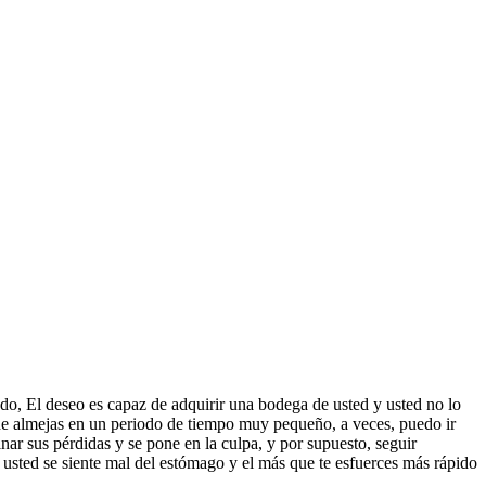
do, El deseo es capaz de adquirir una bodega de usted y usted no lo
 de almejas en un periodo de tiempo muy pequeño, a veces, puedo ir
ar sus pérdidas y se pone en la culpa, y por supuesto, seguir
usted se siente mal del estómago y el más que te esfuerces más rápido