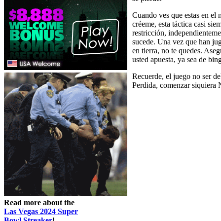
Cuando ves que estas en el 
créeme, esta táctica casi si
restricción, independienteme
sucede. Una vez que han juga
en tierra, no te quedes. Ase
usted apuesta, ya sea de bin
Recuerde, el juego no ser d
Perdida, comenzar siquiera 
Read more about the
Las Vegas 2024 Super
Bowl Streaker
!