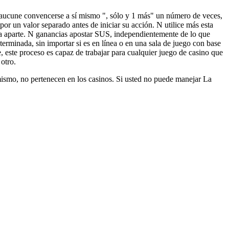
 aucune convencerse a sí mismo ", sólo y 1 más" un número de veces,
por un valor separado antes de iniciar su acción. N utilice más esta
lla aparte. N ganancias apostar SUS, independientemente de lo que
erminada, sin importar si es en línea o en una sala de juego con base
e, este proceso es capaz de trabajar para cualquier juego de casino que
otro.
mismo, no pertenecen en los casinos. Si usted no puede manejar La